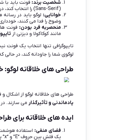
شخصیت برند
:
فونت باید با 
(Sans-Serif) را انتخاب کند، در حالی که یک برند لوکس ممکن است فونت های شکیل و سریف دار را ترجیح دهد.
خوانایی
:
لوگو باید در رسانه ه
وضوح را فدا می کنند، خودداری
منحصربه فرد بودن
:
فونت های 
مانند کوکاکولا و دیزنی از
تایپو
تایپوگرافی تنها انتخاب یک فونت ن
لوگوی شما را جاودانه کند، در حالی ک
طراحی های خلاقانه لوگو: خ
طراحی های خلاقانه لوگو از اشکال و
یادماندنی و تأثیرگذار
می سازند. در ا
ایده های خلاقانه برای طراح
فضای منفی
:
یک فلش بین حروف “E” و “x” پنهان شده که نماد سرعت و دقت است.