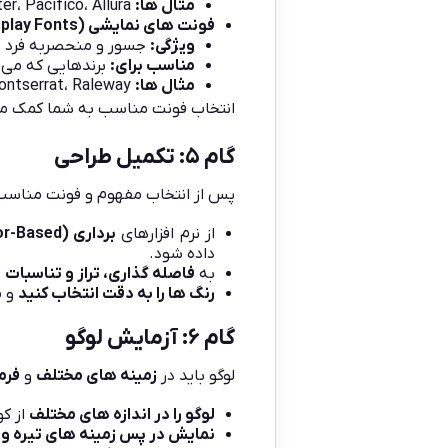
مثال ها
:
Lobster، Pacifico، Allura
فونت های نمایشی
(Display Fonts):
ویژگی
:
جسور و منحصربه فرد
مناسب برای
:
برندهایی که می خ
مثال ها
:
Bebas Neue، Montserrat، Raleway
انتخاب فونت مناسب به شما کمک می 
گام ۵: تکمیل طراحی
پس از انتخاب مفهوم و فونت مناسب
از نرم افزارهای
برداری
(Vector-Based)
داده شود.
به
فاصله گذاری، تراز و تناسبات
ت
رنگ ها را به دقت انتخاب کنید
و م
گام ۶: آزمایش لوگو
لوگو باید در
زمینه های مختلف
و
فرم
لوگو را در اندازه های مختلف
از کو
نمایش در پس زمینه های تیره و