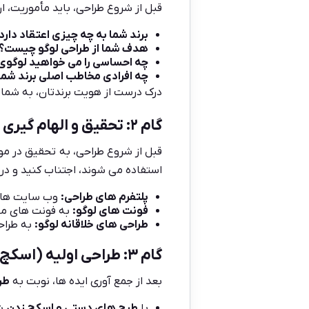
قبل از شروع طراحی، باید مأموریت، ا
برند شما به چه چیزی اعتقاد دارد
هدف شما از طراحی لوگو چیست؟
چه احساسی را می خواهید لوگوی 
چه افرادی مخاطب اصلی برند شم
درک درست از هویت برندتان، به شما 
گام ۲: تحقیق و الهام گیری
قبل از شروع طراحی، به تحقیق در مو
استفاده می شوند، اجتناب کنید و درعی
پلتفرم های طراحی
:
وب سایت هایی مانند Behance، Dribbble یا Pinterest پر 
فونت های لوگو
:
به فونت های مور
طراحی های خلاقانه لوگو
:
به طراح
گام ۳: طراحی اولیه (اسکچ زدن)
بعد از جمع آوری ایده ها، نوبت به
طر
با
طرح های دستی و اسکچ زدن
شر