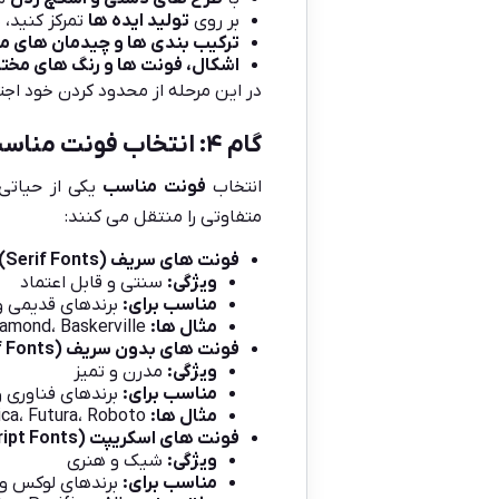
بر روی
تولید ایده ها
تمرکز کنید، 
ترکیب بندی ها و چیدمان های م
اشکال، فونت ها و رنگ های مخت
در این مرحله از محدود کردن خود اجت
گام ۴: انتخاب فونت مناسب
انتخاب
فونت مناسب
یکی از حیاتی
متفاوتی را منتقل می کنند:
فونت های سریف
(Serif Fonts):
ویژگی
:
سنتی و قابل اعتماد
مناسب برای
:
برندهای قدیمی و
مثال ها
:
Times New Roman، Garamond، Baskerville
فونت های بدون سریف
(Sans-Serif Fonts):
ویژگی
:
مدرن و تمیز
مناسب برای
:
برندهای فناوری 
مثال ها
:
Helvetica، Futura، Roboto
فونت های اسکریپت
(Script Fonts):
ویژگی
:
شیک و هنری
مناسب برای
:
برندهای لوکس و 