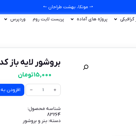
⇀ مونکا، بهشت طراحان ↼
ر گرافیکی
پروژه های آماده
پریست لایت روم
وردپرس
بروشور لایه باز کد 83264
15,000
تومان
افزودن به 
شناسه محصول:
83264
دسته:
بنر و بروشور