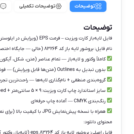
توضیحات
توضیحات تکمیلی
توضیحات
فایل لایه‌باز کارت ویزیت – فرمت EPS (ویرایش در ایلوستریتور)
نام فایل: بروشور لایه باز کد 83264 (خالی — جایگاه اختصاصی برای نام برند/شخص شما)
کاملاً وکتور و لایه‌باز — تمام عناصر (متن، شکل، آیکون،
بدون تبدیل به Outlines (متن‌ها قابل ویرایش) — فونت‌ها به‌صورت Live Text باقی مانده‌اند
گروه‌بندی منطقی + نام‌گذاری لایه‌ها — راحت‌ترین تجرب
سایز استاندارد چاپ کارت ویزیت: 9 × 5 سانتی‌متر + bleed (3 میلی‌متر)
رنگ‌بندی CMYK — آماده چاپ حرفه‌ای
همراه با نسخه پیش‌نمایش JPG با کیفیت بالا (برای نمایش سریع در پیشنهادها یا پورتفولیو)
محتوای دانلود:
فایل اصلی: بروشور لایه باز کد 83264.eps (لایه‌باز، وکتور کامل)