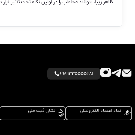
ظاهر زیبا، بتوانند مخاطب را در اولین نگاه تحت تأثیر قرا
989335555681+
نماد اعتماد الکترونیکی
نشان ثبت ملی