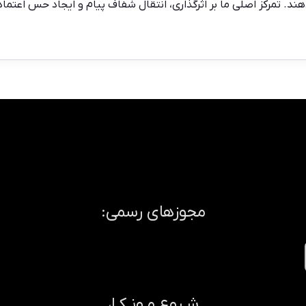
ر دهند. تمرکز اصلی ما بر اثرگذاری، انتقال شفاف پیام و ایجاد حس اعت
مجوزهای رسمی:
شـروع مـونـکـا،