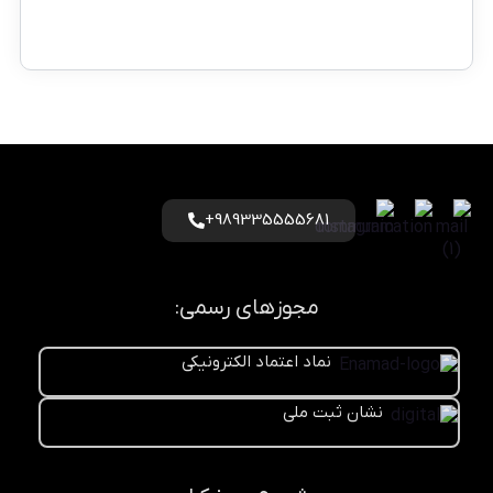
989335555681+
مجوزهای رسمی:
نماد اعتماد الکترونیکی
نشان ثبت ملی