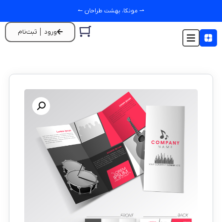
⇀ مونکا، بهشت طراحان ↼
ورود │ ثبت‌نام