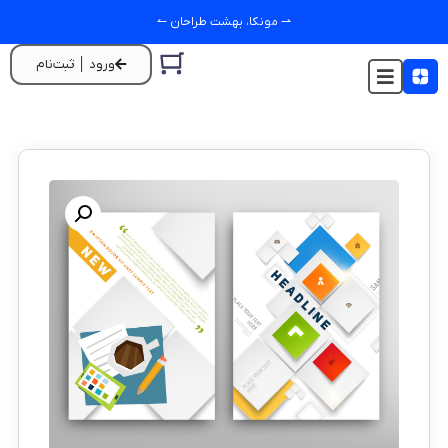
⇀ مونکا، بهشت طراحان ↼
ورود │ ثبت‌نام