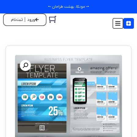
⇀ مونکا، بهشت طراحان ↼
ورود │ ثبت‌نام