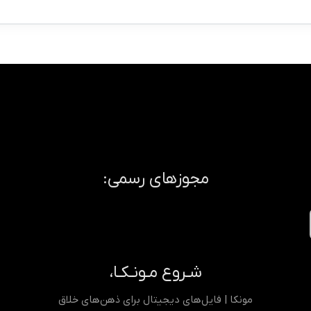
مجوزهای رسمی:
شـروع مـونـکـا،
مونکا | فایل‌های دیجیتال برای ذهن‌های خلاق