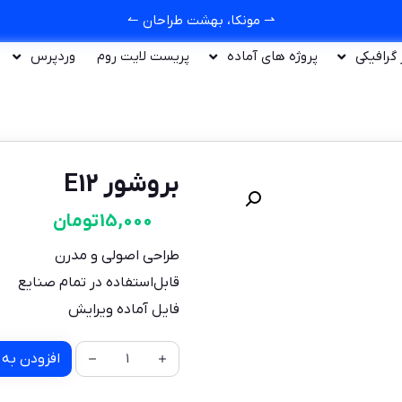
⇀ مونکا، بهشت طراحان ↼
ر گرافیکی
پروژه های آماده
پریست لایت روم
وردپرس
بروشور E12
15,000
تومان
طراحی اصولی و مدرن
قابل‌استفاده در تمام صنایع
فایل آماده ویرایش
افزودن به 