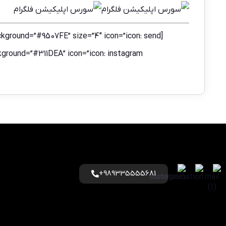
=”glass” background=”#311DEA” icon=”icon: instagram
989335555681+