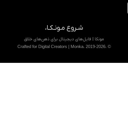
شـروع مـونـکـا،
مونکا | فایل‌های دیجیتال برای ذهن‌های خلاق
© .Crafted for Digital Creators | Monka. 2019-2026