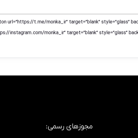
url=”https://instagram.com/monka_ir” target=”blank” style”]صفحه اینستاگرام ما[/n
مجوزهای رسمی: