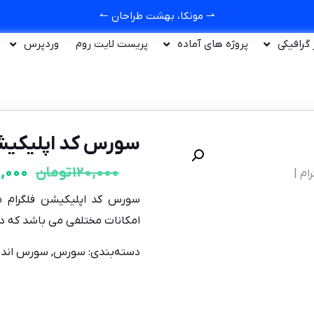
⇀ مونکا، بهشت طراحان ↼
ر گرافیکی
پروژه های آماده
پریست لایت روم
وردپرس
سورس کد اپلیکیشن فلگر
120,000
تومان
,000
سورس کد اپلیکیشن فلگرام مشا
امکانات مختلفی می باشد که در 
دسته‌بندی:
سورس
,
سورس اندر