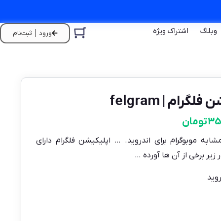
وبلاگ
اشتراک ویژه
ورود │ ثبت‌نام
ام | felgram
35
تومان
به موبوگرام برای اندروید. … اپلیکیشن فلگرام دارای
زیر برخی از آن ها آورده …
وید