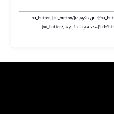
[su_button url=”https://t.me/monka_ir” target=”blank” style=”glass” background=”#9507FE” size=”4″ icon=”icon: send”]کانال تلگرام ما[/su_button] [su_button
su_butto]