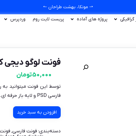
⇀ مونکا، بهشت طراحان ↼
ر گرافیکی
پروژه های آماده
پریست لایت روم
وردپرس
فونت لوگو دیجی کا
50,000
تومان
توسط این فونت میتوانید به را
فارسی PSD و لایه باز حرفه ای.
افزودن به سبد خرید
دسته‌بندی:
فونت فارسی
,
فونت