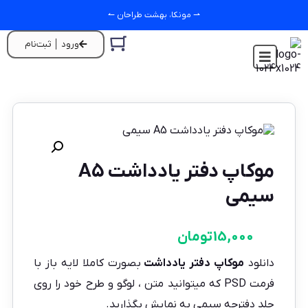
⇀ مونکا، بهشت طراحان ↼
ورود │ ثبت‌نام
موکاپ دفتر یادداشت A5
سیمی
15,000
تومان
دانلود
موکاپ دفتر یادداشت
بصورت کاملا لایه باز با
فرمت PSD که میتوانید متن ، لوگو و طرح خود را روی
جلد دفترچه سیمی به نمایش بگذارید.