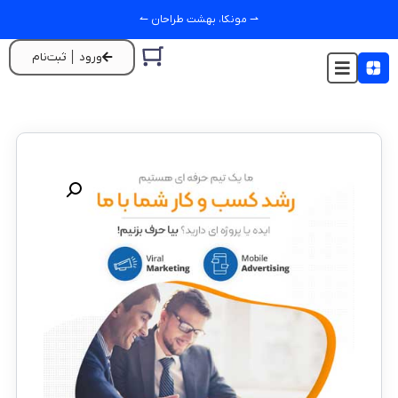
⇀ مونکا، بهشت طراحان ↼
ورود │ ثبت‌نام