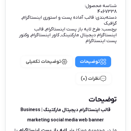
شناسه محصول:
4067338
دسته‌بندی:
قالب آماده پست و استوری اینستاگرام
,
گرافیک
برچسب:
طرح لایه باز پست اینستاگرام
,
قالب
اینستاگرام دیجیتال مارکتینگ
,
کاور اینستاگرام
,
وکتور
پست اینستاگرام
توضیحات
توضیحات تکمیلی
نظرات (0)
توضیحات
قالب اینستاگرام دیجیتال مارکتینگ | Business
marketing social media web banner
ما در مجموعه
مونکا
بنر لایه باز پست اینستاگرام
با