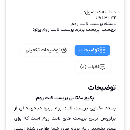
شناسه محصول:
UVLPT32
دسته:
پریست لایت روم
برچسب:
پریست پرتره
,
پریست لایت روم پرتره
توضیحات
توضیحات تکمیلی
نظرات (0)
توضیحات
پکیج 80تایی پریست لایت روم
بسته 80تایی
پریست لایت
روم پرتره مجموعه ای از
پرفروش ترین پریست های لایت روم است که برای
عمق بخشیدن به پرتره های شما طراحی شده است،