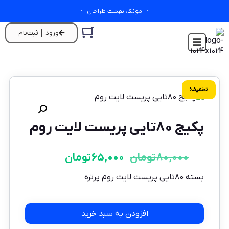
⇀ مونکا، بهشت طراحان ↼
ورود │ ثبت‌نام
تخفیف!
پکیج 80تایی پریست لایت روم
80,000
تومان
65,000
تومان
بسته 80تایی پریست لایت روم پرتره
افزودن به سبد خرید