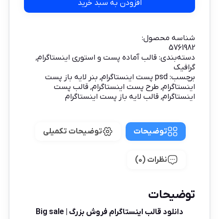
افزودن به سبد خرید
شناسه محصول:
5761982
دسته‌بندی:
قالب آماده پست و استوری اینستاگرام
,
گرافیک
برچسب:
psd پست اینستاگرام
,
بنر لایه باز پست
اینستاگرام
,
طرح پست اینستاگرام
,
قالب پست
اینستاگرام
,
قالب لایه باز پست اینستاگرام
توضیحات
توضیحات تکمیلی
نظرات (0)
توضیحات
دانلود قالب اینستاگرام فروش بزرگ | Big sale