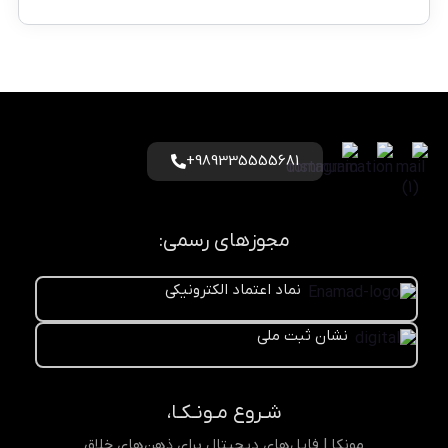
989335555681+
مجوزهای رسمی:
نماد اعتماد الکترونیکی
نشان ثبت ملی
شـروع مـونـکـا،
مونکا | فایل‌های دیجیتال برای ذهن‌های خلاق