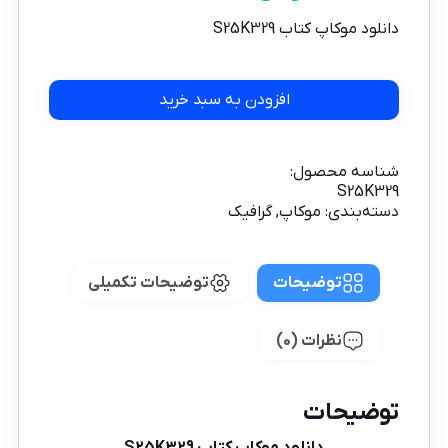
دانلود موکاپ کتاب S25K329
افزودن به سبد خرید
شناسه محصول:
S25K329
دسته‌بندی:
موکاپ
,
گرافیک
توضیحات
توضیحات تکمیلی
نظرات (0)
توضیحات
دانلود موکاپ کتاب S25K329