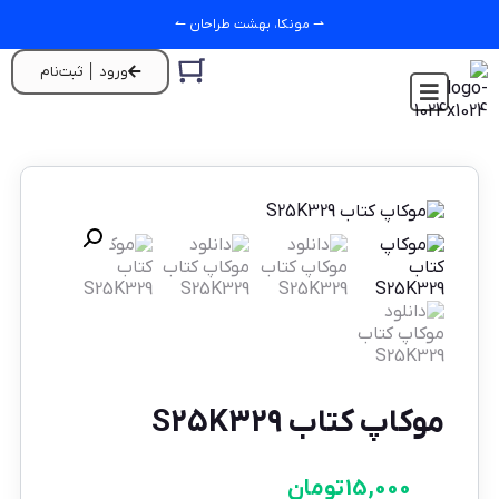
⇀ مونکا، بهشت طراحان ↼
ورود │ ثبت‌نام
موکاپ کتاب S25K329
15,000
تومان