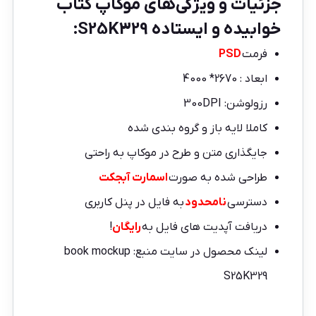
جزئیات و ویژگی‌های موکاپ کتاب
خوابیده و ایستاده S25K329:
فرمت
PSD
ابعاد : 2670* 4000
رزولوشن: 300DPI
کاملا لایه باز و گروه بندی شده
جایگذاری متن و طرح در موکاپ به راحتی
طراحی شده به صورت
اسمارت آبجکت
دسترسی
نامحدود
به فایل در پنل کاربری
دریافت آپدیت های فایل به
رایگان
!
لینک محصول در سایت منبع:
book mockup
S25K329