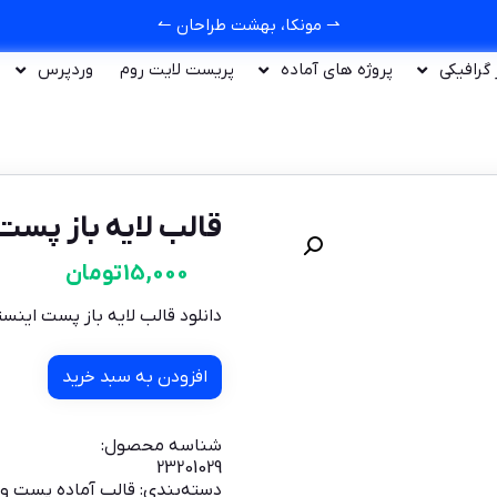
⇀ مونکا، بهشت طراحان ↼
ر گرافیکی
پروژه های آماده
پریست لایت روم
وردپرس
قالب لایه باز پست
15,000
تومان
دانلود قالب لایه باز پست اینس
افزودن به سبد خرید
شناسه محصول:
23201029
دسته‌بندی:
قالب آماده پست و 