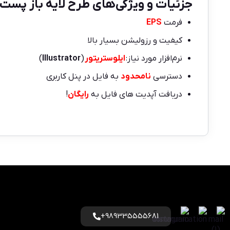
جزئیات و ویژگی‌های طرح لایه باز پست
فرمت
EPS
کیفیت و رزولیشن بسیار بالا
نرم‌افزار مورد نیاز:
ایلوستریتور
(
Illustrator
)
دسترسی
نامحدود
به فایل در پنل کاربری
دریافت آپدیت های فایل به
رایگان
!
989335555681+