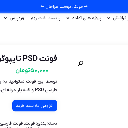
⇀ مونکا، بهشت طراحان ↼
ر گرافیکی
پروژه های آماده
پریست لایت روم
وردپرس
فونت PSD تایپوگرافی و لوگوتایپ فرزان
50,000
تومان
توسط این فونت میتوانید به را
فارسی PSD و لایه باز حرفه ای.
افزودن به سبد خرید
دسته‌بندی:
فونت
,
فونت فارسی