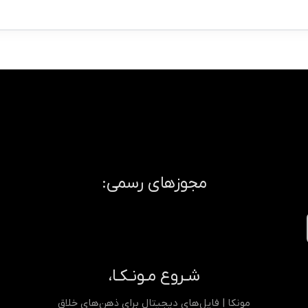
مجوزهای رسمی:
شـروع مـونـکـا،
مونکا | فایل‌های دیجیتال برای ذهن‌های خلاق