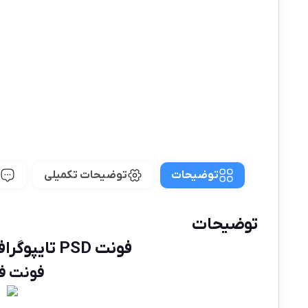
توضیحات
توضیحات تکمیلی
توضیحات
فونت PSD تایپوگرافی و لوگوتایپ فرزان| فونت لوگوتایپ فرزان| فونت تایپوگرافی فرزان
فونت فارسی | د