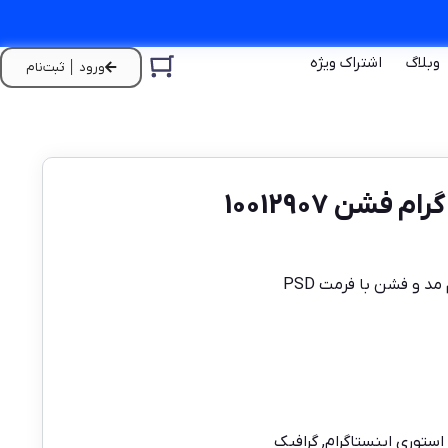
وبلاگ
اشتراک ویژه
ورود │ ثبت‌نام
شن 10012907
 و فشن با فرمت PSD
استوری اینستاگرام
,
گرافیک