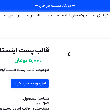
⇀ مونکا، بهشت طراحان ↼
ر گرافیکی
پروژه های آماده
پریست لایت روم
وردپرس
قالب پست اینستاگرام ف
15,000
تومان
مجموعه قالب پست اینستاگرام مد
افزودن به سبد خرید
شناسه محصول:
10012907
دسته‌بندی:
قالب آماده پست و 