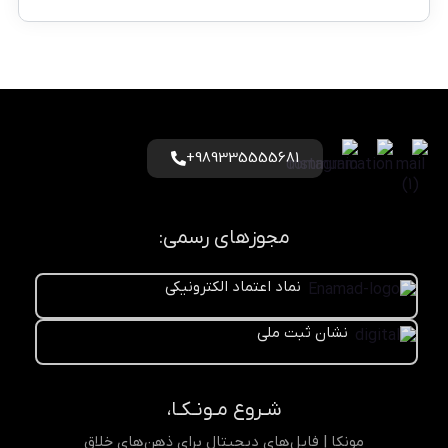
989335555681+
مجوزهای رسمی:
نماد اعتماد الکترونیکی
نشان ثبت ملی
شـروع مـونـکـا،
مونکا | فایل‌های دیجیتال برای ذهن‌های خلاق