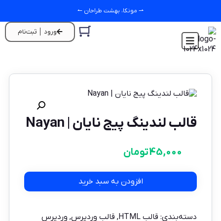
⇀ مونکا، بهشت طراحان ↼
ورود │ ثبت‌نام
قالب لندینگ پیج نایان | Nayan
45,000
تومان
افزودن به سبد خرید
دسته‌بندی:
قالب HTML
,
قالب وردپرس
,
وردپرس