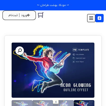
⇀ مونکا، بهشت طراحان ↼
ورود │ ثبت‌نام