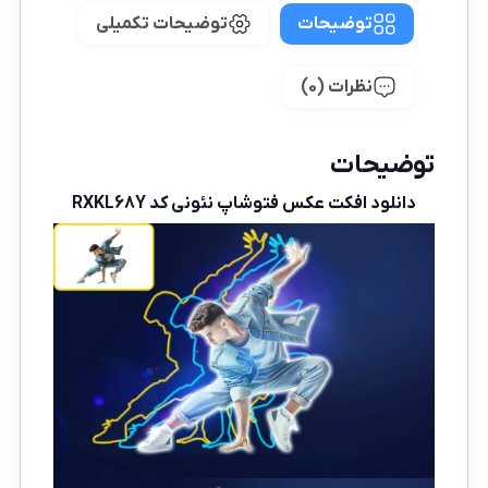
توضیحات
توضیحات تکمیلی
نظرات (0)
توضیحات
دانلود افکت عکس فتوشاپ نئونی کد RXKL68Y