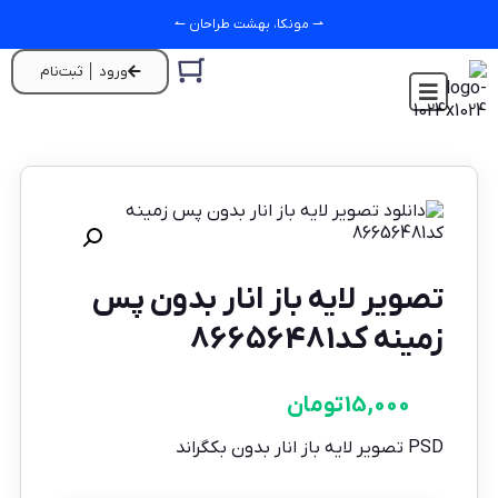
⇀ مونکا، بهشت طراحان ↼
ورود │ ثبت‌نام
تصویر لایه باز انار بدون پس
زمینه کد86656481
15,000
تومان
PSD تصویر لایه باز انار بدون بکگراند