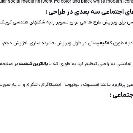
lar social media network 3d color and black white modern icon
ای اجتماعی سه بعدی در طراحی :
پس برای ویرایش طرح ها می توان تصویر را به شکلهای هندسی کوچک‌
د؛ به طوری که
کیفیت
آن در طول ویرایش، فشرده سازی، افزایش حجم، تر
نمایشی به راحتی تنظیم کرد به طوری که با
بالاترین
کیفیت
در صفحه ن
مانند فیسبوک ، یوتیوب ، اینستاگرام ، تلگرام و … به صورت 3d جمع آوری گردد
جتماعی :