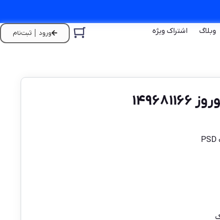
وبلاگ
اشتراک ویژه
ورود │ ثبت‌نام
1496811
P
ک