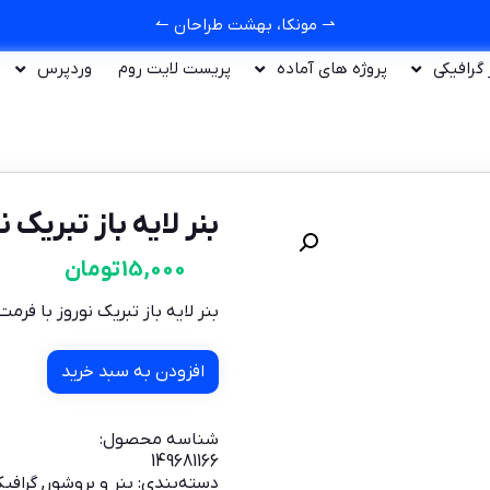
⇀ مونکا، بهشت طراحان ↼
ر گرافیکی
پروژه های آماده
پریست لایت روم
وردپرس
بنر لایه باز تبریک نوروز 66
15,000
تومان
بنر لایه باز تبریک نوروز با فرمت SD
افزودن به سبد خرید
شناسه محصول:
149681166
دسته‌بندی:
بنر و بروشور
,
گرافی