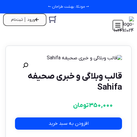
⇀ مونکا، بهشت طراحان ↼
ورود │ ثبت‌نام
قالب وبلاگی و خبری صحیفه
Sahifa
350,000
تومان
افزودن به سبد خرید