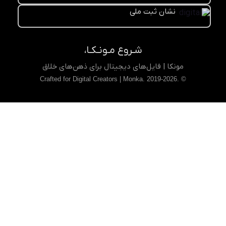
نشان ثبت ملی
شـروع مـونـکـا،
مونکا | فایل‌های دیجیتال برای ذهن‌های خلاق
© .Crafted for Digital Creators | Monka. 2019-2026