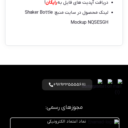
دریافت آپدیت های فایل به
رایگان
!
لینک محصول در سایت منبع:
Shaker Bottle
Mockup NQSESGH
989335555681+
مجوزهای رسمی:
نماد اعتماد الکترونیکی