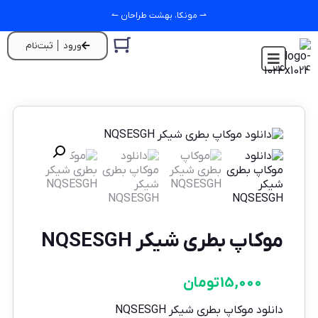
⇀ مونکا، بهشت طراحان ↼
ورود │ ثبت‌نام
موکاپ بطری شیکر NQSESGH
15,000
تومان
دانلود موکاپ بطری شیکر NQSESGH