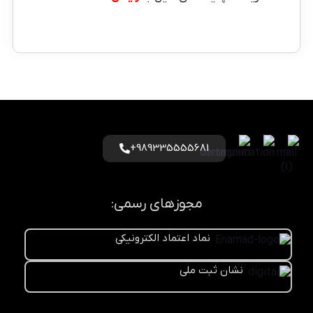
989335555681+
مجوزهای رسمی:
نماد اعتماد الکترونیکی
نشان ثبت ملی