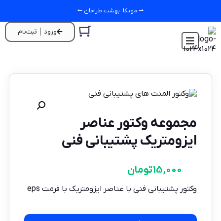
⇀ مونکا، بهشت طراحان ↼
ورود │ ثبت‌نام
مجموعه وکتور عناصر
ایزومتریک پشتیبانی فنی
15,000
تومان
وکتور پشتیبانی فنی با عناصر ایزومتریک با فرمت eps