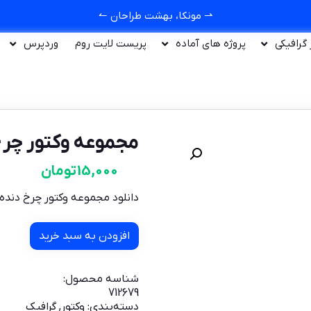
⇀ مونکا، بهشت طراحان ↼
ر گرافیکی
پروژه های آماده
پریست لایت روم
وردپرس
مجموعه وکتور چر
15,000
تومان
دانلود مجموعه وکتور چرخ دند
افزودن به سبد خرید
شناسه محصول:
712679
دسته‌بندی:
وکتور
,
گرافیک